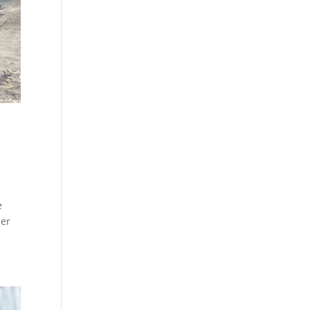
e
der