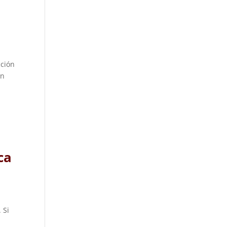
cción
an
ca
 Si