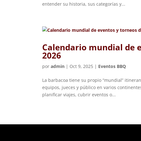
entender su historia, sus categorías y...
Calendario mundial de e
2026
por
admin
|
Oct 9, 2025
|
Eventos BBQ
La barbacoa tiene su propio “mundial” itiner
equipos, jueces y público en varios continent
planificar viajes, cubrir eventos o...