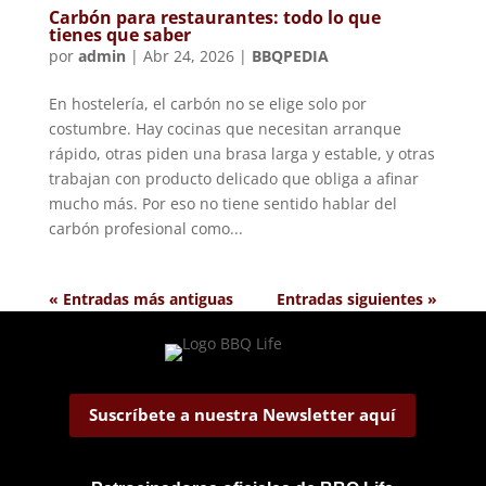
Carbón para restaurantes: todo lo que
tienes que saber
por
admin
|
Abr 24, 2026
|
BBQPEDIA
En hostelería, el carbón no se elige solo por
costumbre. Hay cocinas que necesitan arranque
rápido, otras piden una brasa larga y estable, y otras
trabajan con producto delicado que obliga a afinar
mucho más. Por eso no tiene sentido hablar del
carbón profesional como...
« Entradas más antiguas
Entradas siguientes »
Suscríbete a nuestra Newsletter aquí