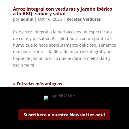
Arroz integral con verduras y jamón ibérico
a la BBQ: sabor y salud
por
admin
|
Oct 16, 2025
|
Recetas Verduras
Este arroz integral a la barbacoa es un espectáculo
de color y de sabor. Es salud pura con un punto de
humo que lo hace absolutamente delicioso. Tenemos
muchas verduras, la fibra de un arroz integral y un
toque de jamón ibérico que le dará la melosidad y
ese umami...
« Entradas más antiguas
Suscríbete a nuestra Newsletter aquí