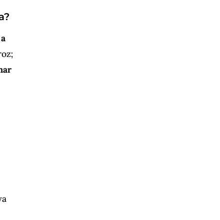
a?
 a
roz;
nar
ya