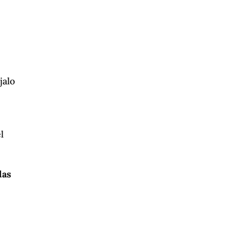
jalo
l
las