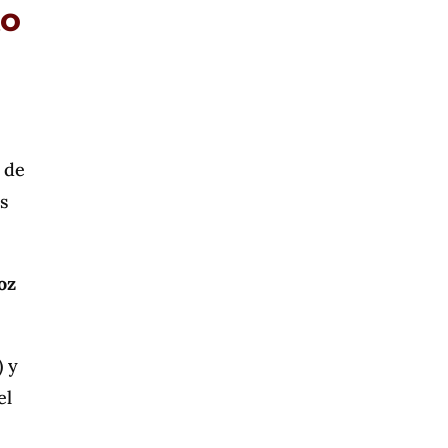
to
 de
s
oz
) y
el