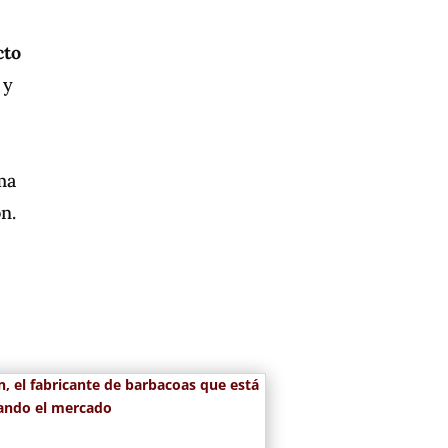
cto
 y
ma
ón.