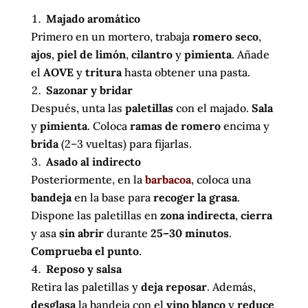
Majado aromático
Primero en un mortero, trabaja
romero seco
,
ajos
,
piel de limón
,
cilantro
y
pimienta
. Añade
el
AOVE
y
tritura
hasta obtener una pasta.
Sazonar y bridar
Después, unta las
paletillas
con el majado.
Sala
y
pimienta
. Coloca
ramas de romero
encima y
brida
(2–3 vueltas) para fijarlas.
Asado al indirecto
Posteriormente, en la
barbacoa
, coloca una
bandeja
en la base para
recoger la grasa
.
Dispone las paletillas en
zona indirecta
,
cierra
y asa
sin abrir
durante
25–30 minutos
.
Comprueba el punto
.
Reposo y salsa
Retira las paletillas y
deja reposar
. Además,
desglasa
la bandeja con el
vino blanco
y
reduce