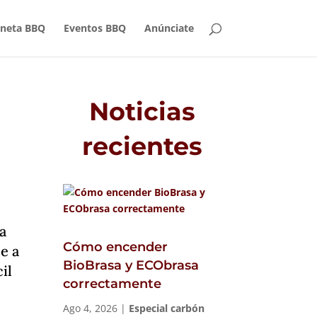
aneta BBQ
Eventos BBQ
Anúnciate
Noticias
recientes
da
Cómo encender
e a
BioBrasa y ECObrasa
il
correctamente
Ago 4, 2026
|
Especial carbón