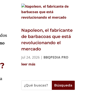
Napoleon, el fabricante
ados
de barbacoas que está
no
revolucionando el
mercado
Jul 24, 2026
|
BBQPEDIA PRO
a?
leer más
la
Únete a la familia de