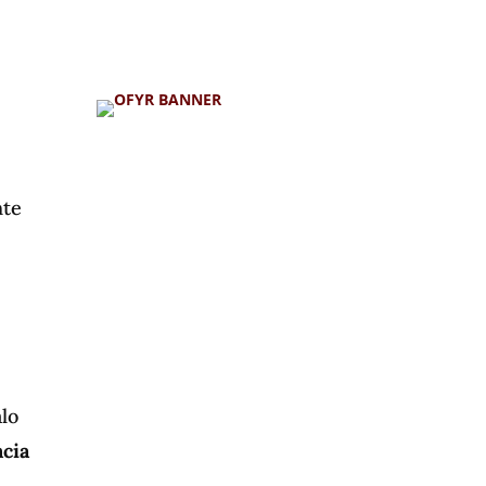
BBQ Life Fans Club
nte
lo
cia