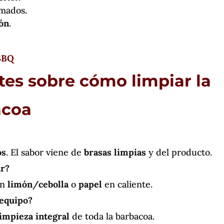
mados.
ión
.
BBQ
tes sobre cómo limpiar la
acoa
os
. El sabor viene de
brasas limpias
y del producto.
ar?
on
limón/cebolla
o
papel
en caliente.
 equipo?
limpieza integral
de toda la barbacoa.