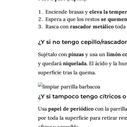
Enciende brasas y
eleva la tempe
Espera a que los restos
se queme
Rasca con
rascador metálico
toda 
¿Y si no tengo cepillo/rascado
Sujétalo con
pinzas
y usa un
limón c
y quedará
niquelada
. El ácido y la 
superficie tras la quema.
¿Y si tampoco tengo cítricos o
Usa
papel de periódico
con la parrill
por toda la superficie para retirar res
eficaz y accesible.